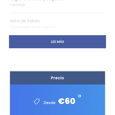
Fairbank
Hora de Salida
La pactada en la reserva
LEE MÁS
Que Incluye
Visita guiada a la draga de oro 8
Viaje en tren a bordo del Ferrocarril del Valle
de Tanana
Lavado de oro
Precio
No Incluye
Propinas al guía
€60
Cualquier otra cosa no especificada como
Desde
incluida