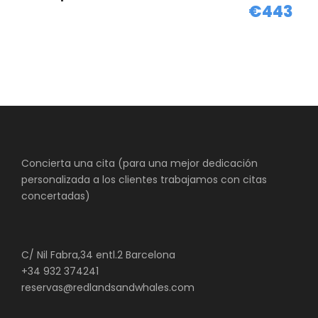
Mapa de la Visita Mina
€443
Fairbank
Concierta una cita (para una mejor dedicación
personalizada a los clientes trabajamos con citas
concertadas)
C/ Nil Fabra,34 entl.2 Barcelona
+34 932 374241
reservas@redlandsandwhales.com