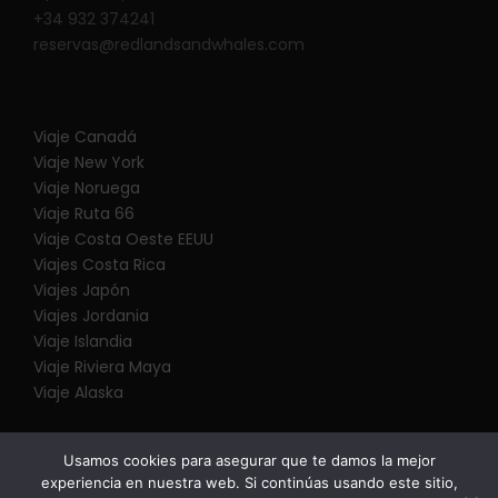
+34 932 374241
reservas@redlandsandwhales.com
Viaje Canadá
Viaje New York
Viaje Noruega
Viaje Ruta 66
Viaje Costa Oeste EEUU
Viajes Costa Rica
Viajes Japón
Viajes Jordania
Viaje Islandia
Viaje Riviera Maya
Viaje Alaska
Usamos cookies para asegurar que te damos la mejor
experiencia en nuestra web. Si continúas usando este sitio,