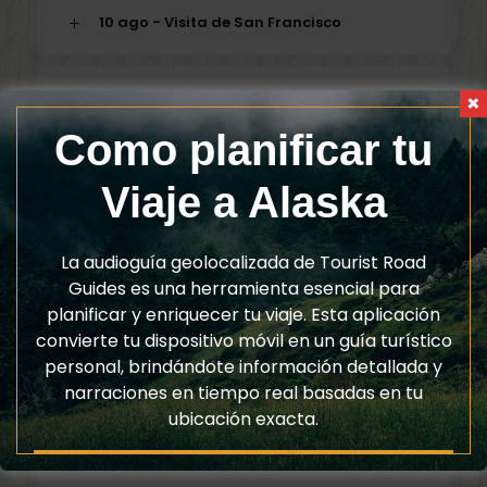
10 ago - Visita de San Francisco
11 ago - Visita a Alcatraz y traslado al
puerto
Como planificar tu
Viaje a Alaska
Crucero del 11 al 22 de agosto a bordo del
Ruby Princess
La audioguía geolocalizada de Tourist Road
Guides es una herramienta esencial para
22 ago - Desembarque en San Francisco,
visita a Sausalito y Muir Woods
planificar y enriquecer tu viaje. Esta aplicación
convierte tu dispositivo móvil en un guía turístico
personal, brindándote información detallada y
23 ago - Vuelo de regreso
narraciones en tiempo real basadas en tu
ubicación exacta.
24 ago - Llegada a España y Portugal
Descarga tu Audioguía Alaska