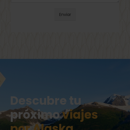
Enviar
Descubre tu
próximo
viajes
por Alaska