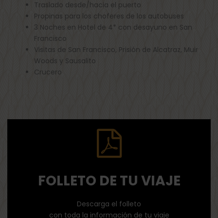
Traslado desde/hacia el puerto
Propinas para los choferes de los autobuses
3 Noches en Hotel de 4* con desayuno en San
Francisco
Visitas de San Francisco, Prisión de Alcatraz, Muir
Woods y Sausalito
Crucero
FOLLETO DE TU VIAJE
Descarga el folleto
con toda la información de tu viaje