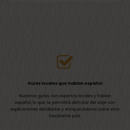
Características
principales:
Geolocalización precisa:
La aplicación
utiliza el GPS de tu dispositivo para identificar
tu posición y proporcionarte contenido
relevante sobre los puntos de interés
cercanos.
Guías locales que hablan español
Audioguías detalladas:
Ofrece
Nuestros guías, son expertos locales y hablan
narraciones informativas sobre
español, lo que te permitirá disfrutar del viaje con
monumentos, rutas y lugares emblemáticos,
explicaciones detalladas y enriquecedoras sobre este
permitiéndote conocer la historia y
fascinante país.
curiosidades de cada sitio mientras lo
exploras.