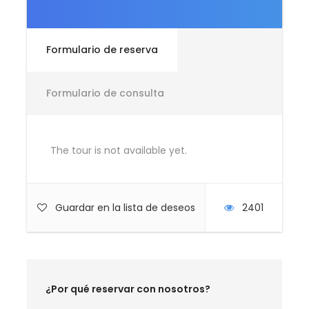
Día 1
LLEGADA A ANCHORAGE
Formulario de reserva
Llegada a Anchorage, recogida de nuestro vehículo
Formulario de consulta
y traslado a nuestro hotel. Dependiendo de la hora
de llegada, realizaremos un tour por Anchorage
para conocer las esencias de esta ciudad de
ALASKA.
The tour is not available yet.
Algunas de las cosas que haremos: pasaremos por
las visitadas calle 4° y 5° en el centro Anchorage,
Guardar en la lista de deseos
2401
visitaremos el Ship Creek el rio que araviesa la
ciudad y todavía se puede observar la subida de
diferentes especies de salmón, el lago Hood es el
lago base de hidroaviones. Veremos “El parque del
Terremoto” que guarda las memorias de la
¿Por qué reservar con nosotros?
destrucción y de los estragos de la población
durante y después del terremoto de 1964.