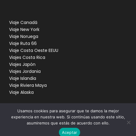
secretos de ALASKA, la carretera escénica de
INDEPENDENCE MINE/HATCHER PASS
Viaje Canadá
El río Little Susitna, que tiene oro, fluye junto a
Viaje New York
Hatcher Pass Road, de la milla 7 a la 15., y podremos
Viaje Noruega
contemplar una antigua mina de oro.
Viaje Ruta 66
Viaje Costa Oeste EEUU
Los edificios abandonados y los 271 acres que lo
Viajes Costa Rica
rodean se convirtieron en Independence Mine State
Viajes Japón
Historical Park en 1984. Trece estructuras
Viajes Jordania
construidas a fines de la década de 1930 y principios
Viaje Islandia
de la de 1940 permanecen en pie. Continuaremos
Viaje Riviera Maya
ruta hasta visualizar Glacier Knick.
Viaje Alaska
Llegada a Anchorage y alojamiento.
Usamos cookies para asegurar que te damos la mejor
experiencia en nuestra web. Si continúas usando este sitio,
Día 6
ANCHORAGE - SEWARD
asumiremos que estás de acuerdo con ello.
COPYRIGHT 2021 DO IT POSSIBLE, RED LANDS AND
Aceptar
WHALES