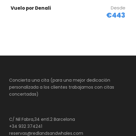
Desde
Vuelo por Denali
€443
Fotos de la Observación de
Osos Alaska Lake Clark
Concierta una cita (para una mejor dedicación
personalizada a los clientes trabajamos con citas
concertadas)
C/ Nil Fabra,34 entl.2 Barcelona
+34 932 374241
reservas@redlandsandwhales.com