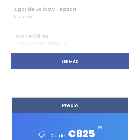
Lugar de Salida y Llegada
Soldotna
Hora de Salida
La pactada en la reserva
LEE MÁS
Que Incluye
Vuelo en Hidroavión al lugar
Recorrido en bote para el avistamiento
No Incluye
Precio
Propinas al guía
Bebidas y comidas no especificadas
Cualquier otra cosa no especificada como
€825
incluida
Desde